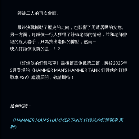
師徒二人的再次會面。
最終決戰撼動了歷史的走向，也影響了周遭居民的安危。
另一方面，釘錘俠一行人獲得了辣椒老師的情報，並和老師曾
經的線人聯手，只為找出老師的據點，然而—
映入釘錘俠眼前的是…！？
《
釘錘俠的釘錘戰車
》
最後篇章倒數第二篇，
將於2025年
5月登場的《HAMMER MAN'S HAMMER TANK 釘錘俠的釘錘
戰車 #29》繼續展開，敬請期待！
延伸閱讀：
《HAMMER MAN'S HAMMER TANK 釘錘俠的釘錘戰車 系
列》