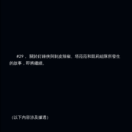
#29， 關於釘錘俠與剝皮辣椒、塔菈菈和凱莉組隊所發生
的故事，即將繼續。
（以下內容涉及據透）