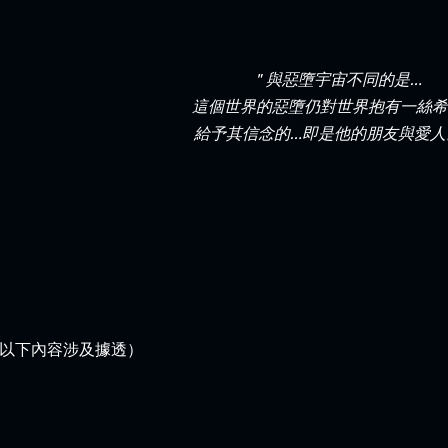
＂
與惡墮宇宙不同的是…
這個世界的惡墮仍對世界抱有一絲希
給予其信念的…即是他的朋友與愛人
以下內容涉及據透）