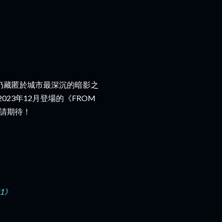
仍藏匿於城市最深沉的暗影之
23年12月登場的《FROM
，敬請期待！
#1》