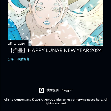
2月 13, 2024
【插畫】HAPPY LUNAR NEW YEAR 2024
分享
張貼留言
技術提供：Blogger
All Site Content and © 2017 AHPA Comics, unless otherwise noted here. All
rights reserved.