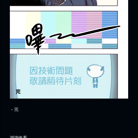
－完
謝謝收看