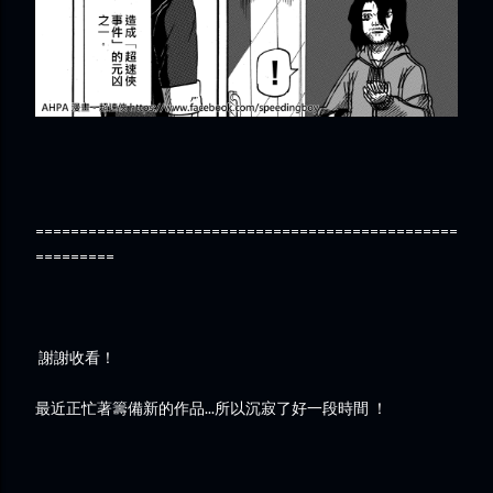
================================================
=========
謝謝收看！
最近正忙著籌備新的作品...所以沉寂了好一段時間 ！