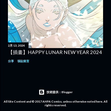
2月 13, 2024
【插畫】HAPPY LUNAR NEW YEAR 2024
分享
張貼留言
技術提供：Blogger
All Site Content and © 2017 AHPA Comics, unless otherwise noted here. All
rights reserved.